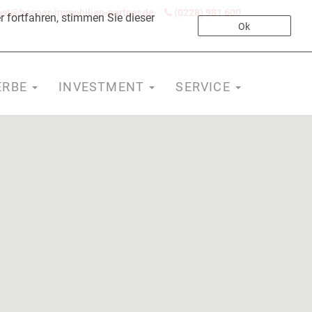
st@bonner-immobilien-partner.de
(0228) 981 600
 fortfahren, stimmen Sie dieser
Ok
ERBE
INVESTMENT
SERVICE