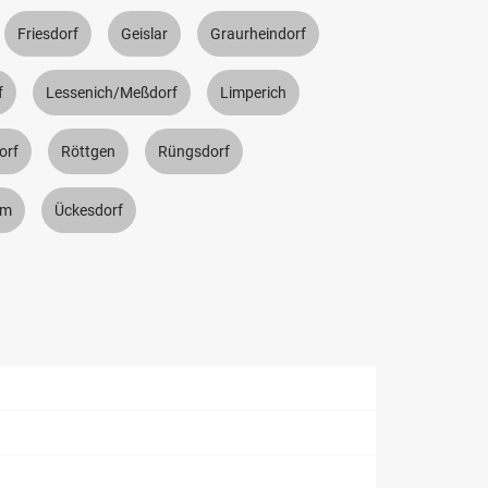
Friesdorf
Geislar
Graurheindorf
f
Lessenich/Meßdorf
Limperich
orf
Röttgen
Rüngsdorf
um
Ückesdorf