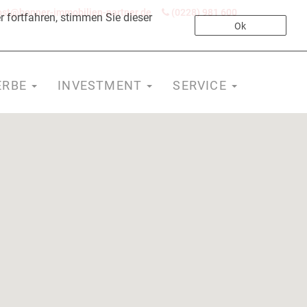
st@bonner-immobilien-partner.de
(0228) 981 600
 fortfahren, stimmen Sie dieser
Ok
ERBE
INVESTMENT
SERVICE