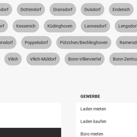
dorf
Dottendorf
Dransdorf
Duisdorf
Endenich
orf
Kessenich
Küdinghoven
Lannesdorf
Lengsdor
tersdorf
Poppelsdorf
Pützchen/Bechlinghoven
Ramersd
Vilich
Vilich-Müldorf
Bonn-Villenviertel
Bonn-Zentr
GEWERBE
Laden mieten
Laden kaufen
Büro mieten