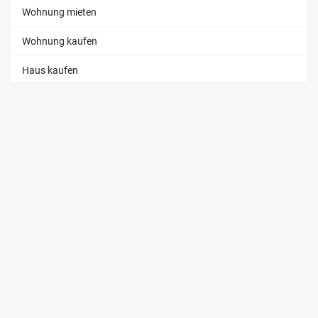
Wohnung mieten
Wohnung kaufen
Haus kaufen
Haus kaufen
Grundstück kaufen
GEWERBE
Laden mieten
Laden kaufen
Büro mieten
Büro kaufen