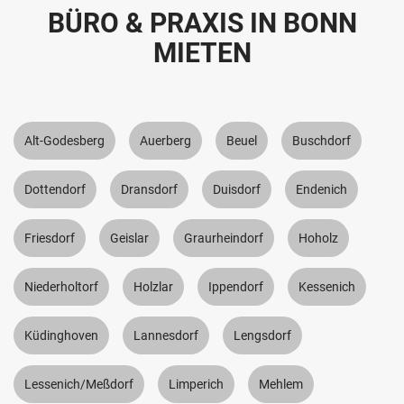
BÜRO & PRAXIS IN BONN
MIETEN
Alt-Godesberg
Auerberg
Beuel
Buschdorf
Dottendorf
Dransdorf
Duisdorf
Endenich
Friesdorf
Geislar
Graurheindorf
Hoholz
Niederholtorf
Holzlar
Ippendorf
Kessenich
Küdinghoven
Lannesdorf
Lengsdorf
Lessenich/Meßdorf
Limperich
Mehlem