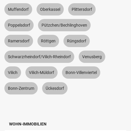
Muffendorf
Oberkassel
Plittersdorf
Poppelsdorf
Pützchen/Bechlinghoven
Ramersdorf
Röttgen
Rüngsdorf
Schwarzrheindorf/Vilich-Rheindorf
Venusberg
Vilich
Vilich-Müldorf
Bonn-Villenviertel
Bonn-Zentrum
Ückesdorf
WOHN-IMMOBILIEN