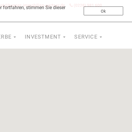
st@bonner-immobilien-partner.de
(0228) 981 600
 fortfahren, stimmen Sie dieser
Ok
ERBE
INVESTMENT
SERVICE