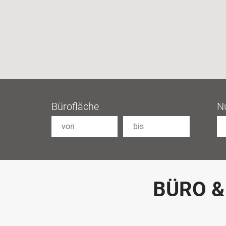
Bürofläche
N
BÜRO &