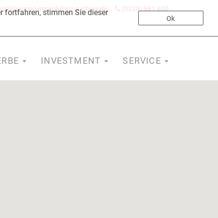
st@bonner-immobilien-partner.de
(0228) 981 600
 fortfahren, stimmen Sie dieser
Ok
ERBE
INVESTMENT
SERVICE